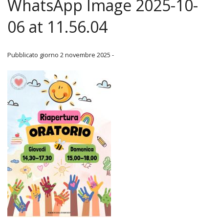
WhatsApp Image 2025-10-
Parrocchia
06 at 11.56.04
«
Beato Giovanni Fausti
IND
Gruppo Sportivo Parrocchiale
Pubblicato giorno 2 novembre 2025 -
Stori
Contatti
Bolle