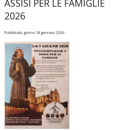
ASSISI PER LE FAMIGLIE
Parrocchia
2026
«
Beato Giovanni Fausti
IND
Gruppo Sportivo Parrocchiale
Pubblicato giorno 18 gennaio 2026 -
Stori
Contatti
Bolle